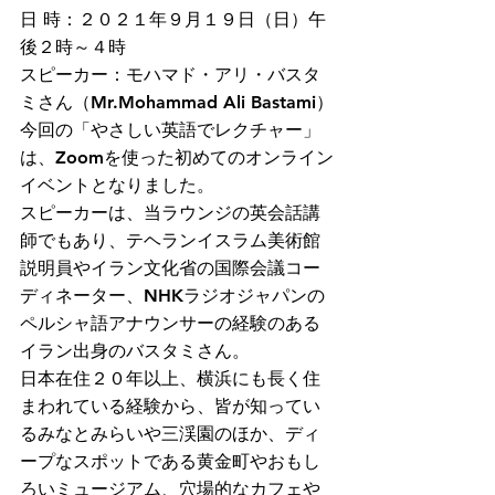
日 時：２０２１年９月１９日（日）午
後２時～４時
スピーカー：モハマド・アリ・バスタ
ミさん（Mr.Mohammad Ali Bastami）
今回の「やさしい英語でレクチャー」
は、Zoomを使った初めてのオンライン
イベントとなりました。
スピーカーは、当ラウンジの英会話講
師でもあり、テヘランイスラム美術館
説明員やイラン文化省の国際会議コー
ディネーター、NHKラジオジャパンの
ペルシャ語アナウンサーの経験のある
イラン出身のバスタミさん。
日本在住２０年以上、横浜にも長く住
まわれている経験から、皆が知ってい
るみなとみらいや三渓園のほか、ディ
ープなスポットである黄金町やおもし
ろいミュージアム、穴場的なカフェや