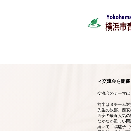
ホーム
新着情報
＜交流会を開催し
交流会のテーマは
前半は３チーム対
先生の故郷、西安
西安の最近人気の
なかなか難しい問
続いて「踢毽子（