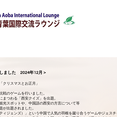
日本語部会
外国人サポート
外国語教室
生活情報
ました 2024年12月＞
「クリスマスとお正月」
抗戦のゲームを行いました。
にまつわる「西安クイズ」を出題。
観光スポットや、中国語の西安の方言について等
題が出題されました。
ティジェンズ）」という中国で人気の羽根を蹴り合うゲームやジェスチ