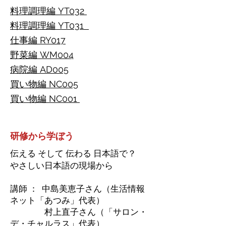
料理調理編 YT032
料理調理編 YT031
仕事編 RY017
野菜編 WM004
病院編 AD005
買い
物編 NC005
買い物編 NC001
研修から学ぼう
伝える そして 伝わる 日本語で？
やさしい日本語の現場から
講師 ： 中島美恵子さん（生活情報
ネット「あつみ」代表）
村上直子さん（「サロン・
デ・チャルラス」代表）