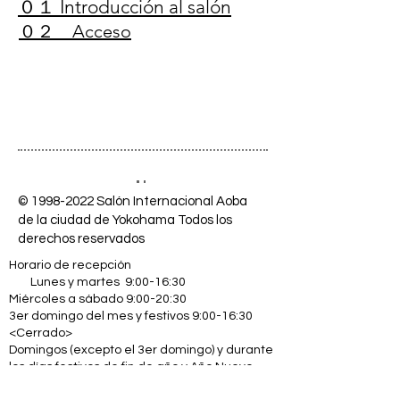
​０１ Introducción al salón
０２ Acceso
​０３ ボランティア募集
０４ 自主活動グループ
０５ リンク
©
1998-2022
Salón Internacional Aoba
de la ciudad de Yokohama Todos los
derechos reservados
Horario de recepción
Lunes y martes 9:00-16:30
Miércoles a sábado 9:00-20:30
3er domingo del mes y festivos 9:00-16:30
<Cerrado>
Domingos (excepto el 3er domingo) y durante
los días festivos de fin de año y Año Nuevo.