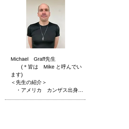
Michael　Graff先生

　　(＊皆は　Mike と呼んでい
ます)

＜先生の紹介＞

　・アメリカ　カンザス出身

　・当ラウンジの英会話初級・
中級クラスを担当。

　・青葉台で英会話教室主宰。

　・ゲーム・フィギュア大好