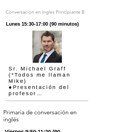
き、笑顔が素敵な少しシャイな
先生です。

Conversación en inglés Principiante B
　●先生からのコメント

Lunes 15:30-17:00 (90 minutos)
　  Hey folks. I’m Mike and I 
have been teaching for a long 
time.

   I’m happy to meet you at the 
International Lounge. Hope to 
Sr. Michael Graff

see you there!
(*Todos me llaman 
Mike)

●Presentación del 
profesor

・Nacido en Kansas, 
EE. UU.

Primaria de conversación en
・A cargo de clases de 
inglés
conversación en 
inglés para 
Viernes 9:50-11:20 (90