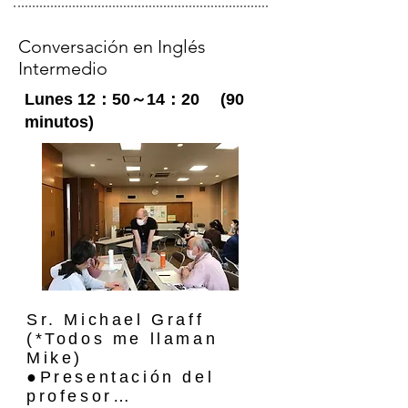
Internacional. ¡Espero 
・好きな食べ物　ハンバーガー　
verte allí!
お好み焼き                                             
Conversación en Inglés
　Ground beef (牛ひき肉)　

Intermedio
Kotlet Schabowy (ポーランドのカ
ツレツ風食べ物)　

Lunes 12：50～14：20 (90
minutos)
Pierogi(ポーランドの茹でギョーザ
風食べ物)

I've been living and teaching in 
Japan for 8 years now and

have been loving my time in this 
country.

Sr. Michael Graff

I'm always surprised by how 
(*Todos me llaman 
convenient

Mike)

it is to travel and explore new 
●Presentación del 
places.

profesor
