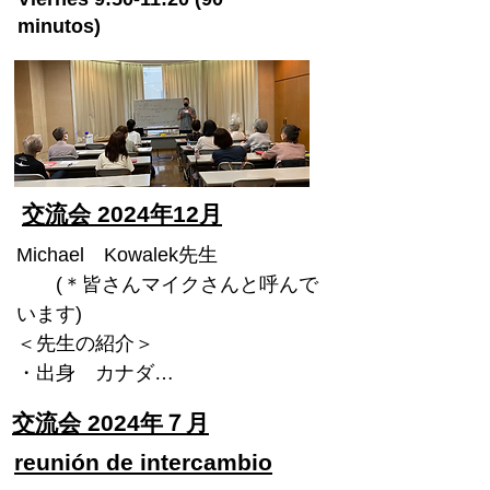
principiantes e 
intermedios en 
minutos)
nuestro salón.

・Dirige una clase de 
conversación en 
inglés en Aobadai.

・Soy una profesora 
un poco tímida con 
una sonrisa 
交流会 2024年12月
encantadora a la que 
le encantan los juegos 
Michael　Kowalek先生

y las figuras.

　　(＊皆さんマイクさんと呼んで
　Comentarios del 
います)

profesor

＜先生の紹介＞

" Hola amigos. Soy 
・出身　カナダ

Mike y he estado 
enseñando durante 
・趣味　 写真・読書(特に科学フ
交流会 2024年７月
mucho tiempo.

ィクション分野)

   Estoy feliz de 
reunión de intercambio
　筋トレ　 日本語勉強

conocerte en el Salón 