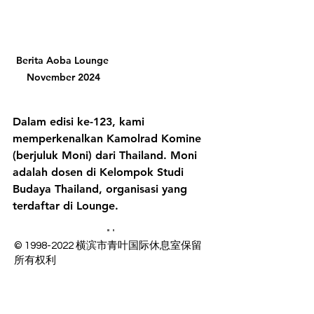
Berita Aoba Lounge 
November 2024
Dalam edisi ke-123, kami 
memperkenalkan Kamolrad Komine 
(berjuluk Moni) dari Thailand. Moni 
adalah dosen di Kelompok Studi 
Budaya Thailand, organisasi yang 
terdaftar di Lounge.
©
1998-2022
横滨市青叶国际休息室保留
所有权利
接待时间周一、周二 9:00-16:30
周三至周六 9:00-20:30
第三个星期日/节假日 9:00-16:30