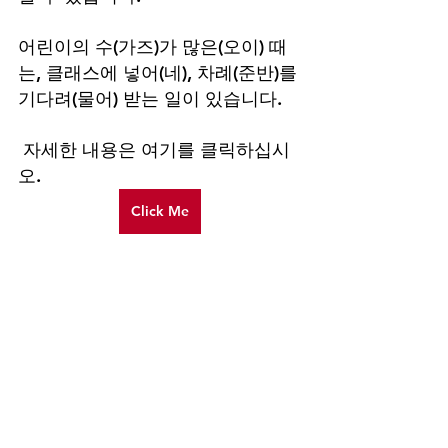
어린이의 수(가즈)가 많은(오이) 때
는, 클래스에 넣어(네), 차례(준반)를 
기다려(물어) 받는 일이 있습니다.
 자세한 내용은 여기를 클릭하십시
오. 
Click Me
©
1998-2022
横滨市青叶国际休息室保留
所有权利
接待时间周一、周二 9:00-16:30
周三至周六 9:00-20:30
第三个星期日/节假日 9:00-16:30
休馆日：每月第 1、2、4、5 个周日、年末年初