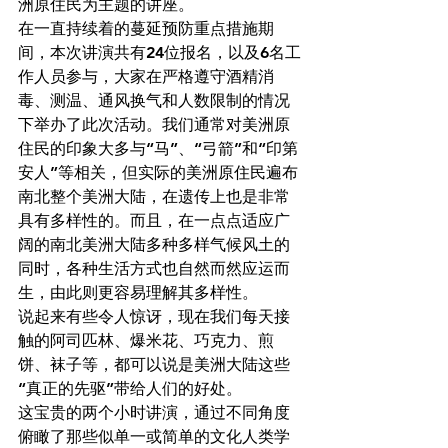
洲原住民为主题的讲座。
在一直持续着的蔓延预防重点措施期
间，本次讲演共有24位报名，以及6名工
作人员参与，大家在严格遵守酒精消
毒、测温、通风换气和人数限制的情况
下举办了此次活动。我们通常对美洲原
住民的印象大多与“马”、“弓箭”和“印第
安人”等相关，但实际的美洲原住民遍布
南北整个美洲大陆，在遗传上也是非常
具有多样性的。而且，在一点点适应广
阔的南北美洲大陆多种多样气候风土的
同时，各种生活方式也自然而然应运而
生，由此则更容易理解其多样性。
说起来有些令人惊讶，现在我们每天接
触的阿司匹林、爆米花、巧克力、煎
饼、袜子等，都可以说是美洲大陆这些
“真正的先驱”带给人们的好处。
这宝贵的两个小时讲演，通过不同角度
俯瞰了那些似单一或简单的文化人类学