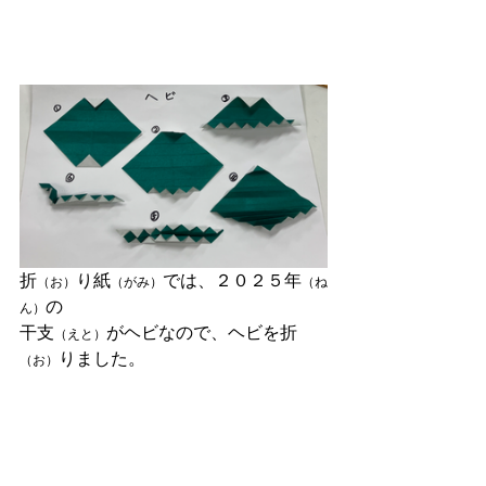
折
り紙
では、２０２５年
（お）
（がみ）
（ね
の
ん）
干支
がヘビなので、ヘビを折
（えと）
りました。
（お）