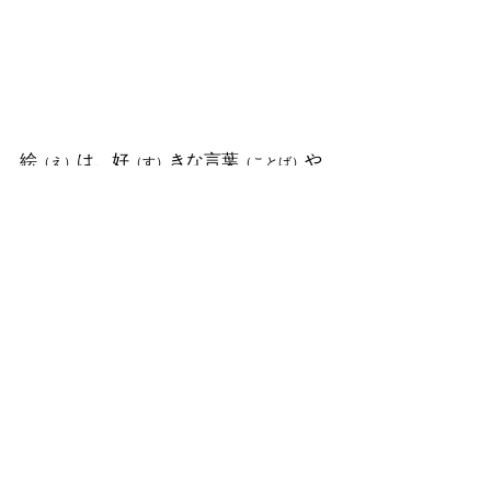
絵
は、好
きな言葉
や 
（え）
（す）
（ことば）
絵
を書
きました。
（え）
（か）
２０２５年
も、みんなで楽
（ねん）
（た
しく日本語
を学
び
の）
（にほんご）
（まな）
ましょう！
©
1998-2022
Yokohama City Aoba