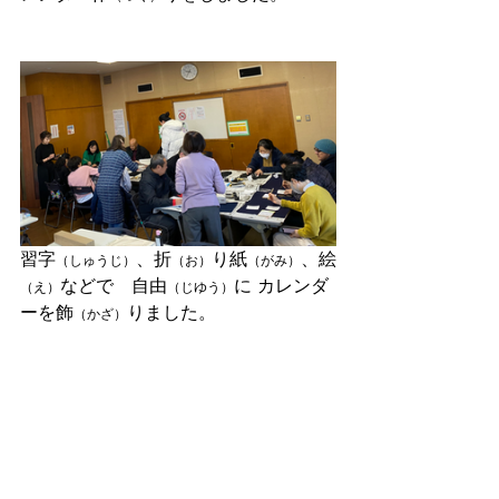
習字
、折
り紙
、絵
（しゅうじ）
（お）
（がみ）
などで　自由
に カレンダ
（え）
（じゆう）
ーを飾
りました。
（かざ）