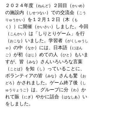
２０２４年度（
）２回目（
）
ねんど
かいめ
の施設内（
）での交流会（
しせつない
こう
）を１２月１２日（木（
りゅうかい
も
））に開催（
）しました。今回
く
かいさい
（
）は「しりとりゲーム」を行
こんかい
（
）いました。学習者（
おこな
がくしゅうし
）の中（
）には、日本語（
ゃ
なか
にほん
）が初（
）めての人（
）もいま
ご
はじ
ひと
すが、皆（
）さんいろいろな言葉
みな
（
）を知（
）っていることに、
ことば
し
ボランティアの皆（
）さんも驚（
みな
お
）かされました。ゲーム終了後（
どろ
し
）は、グループに分（
）か
ゅうりょうご
わ
れて賑（
）やかに話合（
）い
にぎ
はなしあ
をしました。