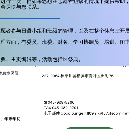
年进行一次，但如果您想在志愿者短缺的情况下提供帮助
们会尽快与您联系。
志愿者参与日语小组和班级的管理，以及在整个休息室开
管理方面，有委员、班委、财务、学习协调员、培训、图
祭典、主页编辑等，活动包括区祭典。
际休息室保留
227-0064 神奈川县横滨市青叶区田町76
☎045-989-5266
FAX 045-982-0701
电子邮件
aobaloungeintl89h1@t07.itscom.net
日、年末年初