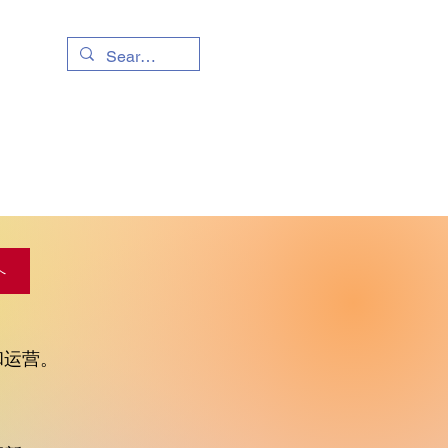
活资讯
往事
へ
和运营。