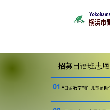
主页
最新
​招募日语班志
01
“日语教室”和“儿童辅