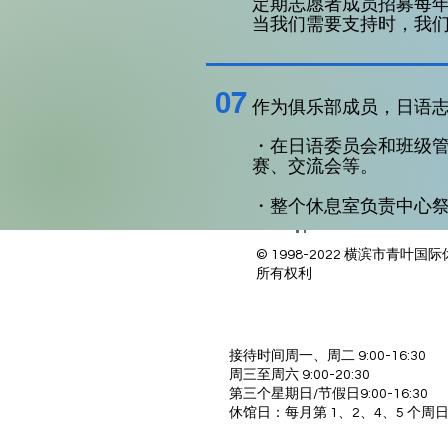
定期志愿者
成员
招募每
当我们需要支持时，我
07
作为俱乐部成员，日语
・在日语委员会和班级
赛、交流会等。
・整个休息室负责中心
© 1998-2022 横滨市青叶国
所有权利
接待时间周一、周二 9:00-16:30
周三至周六 9:00-20:30
第三个星期日/节假日 9:00-16:30
休馆日：每月第 1、2、4、5 个周